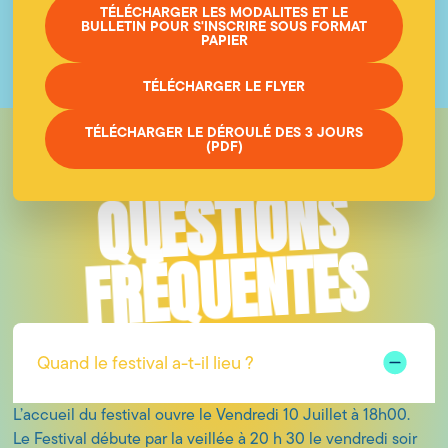
TÉLÉCHARGER LES MODALITES ET LE
BULLETIN POUR S'INSCRIRE SOUS FORMAT
PAPIER
TÉLÉCHARGER LE FLYER
TÉLÉCHARGER LE DÉROULÉ DES 3 JOURS
(PDF)
QUESTIONS
FAQ
FRÉQUENTES
Quand le festival a-t-il lieu ?
L’accueil du festival ouvre le Vendredi 10 Juillet à 18h00.
Le Festival débute par la veillée à 20 h 30 le vendredi soir